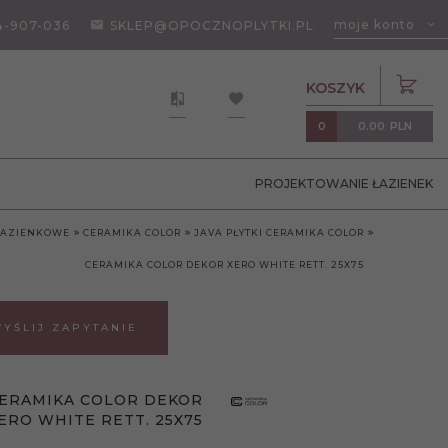
moje konto
4-907-036
SKLEP@OPOCZNOPLYTKI.PL
KOSZYK
0.00
PLN
0
PROJEKTOWANIE ŁAZIENEK
 ŁAZIENKOWE
CERAMIKA COLOR
JAVA PŁYTKI CERAMIKA COLOR
CERAMIKA COLOR DEKOR XERO WHITE RETT. 25X75
YŚLIJ ZAPYTANIE
ERAMIKA COLOR DEKOR
ERO WHITE RETT. 25X75