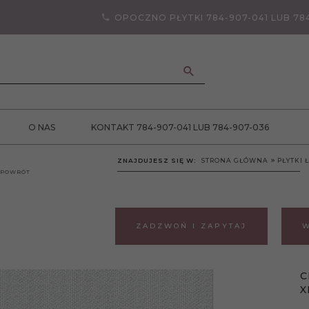
OPOCZNO PŁYTKI 784-907-041 LUB 78
ANCJA JAKOŚCI
O NAS
KONTAKT 784-907-041 LUB 784-907-036
ZNAJDUJESZ SIĘ W:
STRONA GŁÓWNA
PŁYTKI
POWRÓT
ZADZWOŃ I ZAPYTAJ
W
C
X