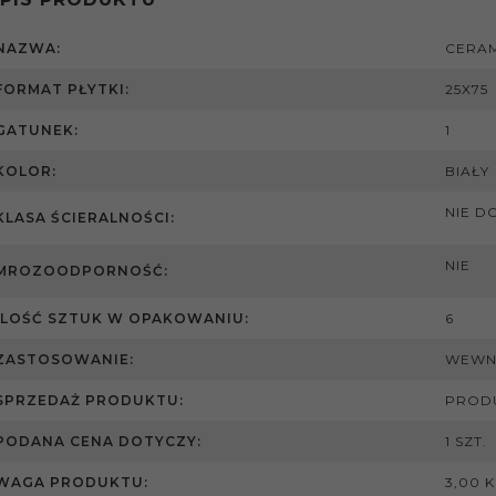
NAZWA:
CERAM
FORMAT PŁYTKI:
25X75
GATUNEK:
1
KOLOR:
BIAŁY
NIE D
KLASA ŚCIERALNOŚCI:
NIE
MROZOODPORNOŚĆ:
ILOŚĆ SZTUK W OPAKOWANIU:
6
ZASTOSOWANIE:
WEWN
SPRZEDAŻ PRODUKTU:
PRODU
PODANA CENA DOTYCZY:
1 SZT.
WAGA PRODUKTU:
3,00 