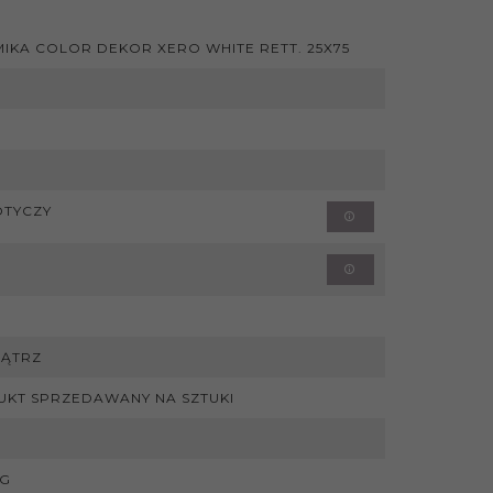
IKA COLOR DEKOR XERO WHITE RETT. 25X75
OTYCZY
ĄTRZ
KT SPRZEDAWANY NA SZTUKI
KG