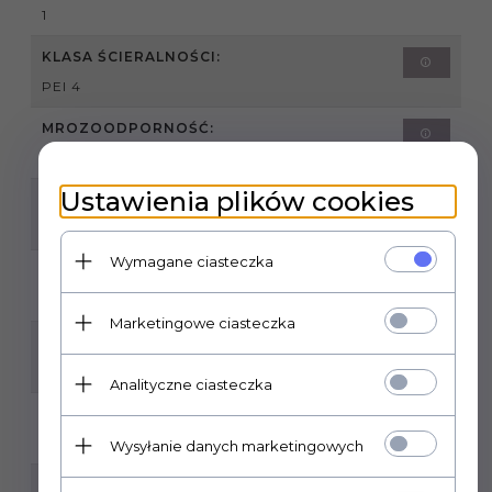
1
KLASA ŚCIERALNOŚCI:
PEI 4
MROZOODPORNOŚĆ:
TAK
Ustawienia plików cookies
ILOŚĆ SZTUK W OPAKOWANIU:
2
Wymagane ciasteczka
ILOŚĆ M2 W OPAKOWANIU:
1,27
Marketingowe ciasteczka
RODZAJ POWIERZCHNI:
MAT
Analityczne ciasteczka
ZASTOSOWANIE:
WEWNĄTRZ/ZEWNĄTRZ
Wysyłanie danych marketingowych
POMIESZCZENIA: