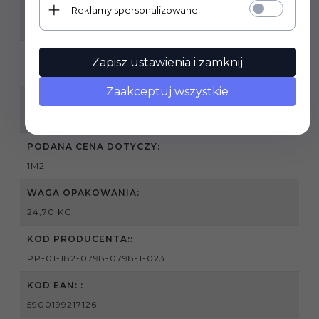
Reklamy spersonalizowane
HOL I PRZEDPOKÓJ, KUCHNIA, ŁAZIENKA, SALON,
TARAS, BALKON, OBIEKT INWESTYCYJNY
GRUBOŚĆ PŁYTKI:
Zapisz ustawienia i zamknij
8 MM
Zaakceptuj wszystkie
SPRZEDAŻ PRODUKTU:
PRODUKT SPRZEDAWANY NA PEŁNE OPAKOWANIA
PODANA CENA DOTYCZY:
1M2
WAGA OPAKOWANIA:
24,70 KG
KOD PRODUCENTA::
PP-01-182-0798-0798-1-023
KOD EAN: :
5900199217126