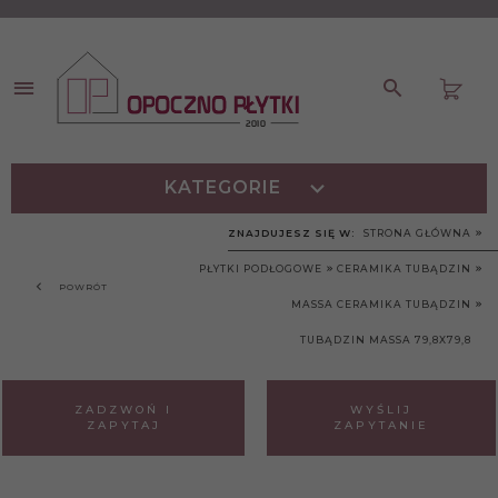
KATEGORIE
ZNAJDUJESZ SIĘ W:
STRONA GŁÓWNA
PŁYTKI PODŁOGOWE
CERAMIKA TUBĄDZIN
POWRÓT
MASSA CERAMIKA TUBĄDZIN
TUBĄDZIN MASSA 79,8X79,8
ZADZWOŃ I
WYŚLIJ
ZAPYTAJ
ZAPYTANIE