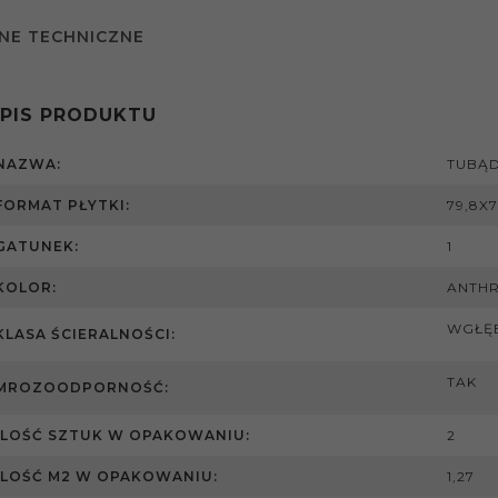
NE TECHNICZNE
PIS PRODUKTU
NAZWA:
TUBĄD
FORMAT PŁYTKI:
79,8X7
GATUNEK:
1
KOLOR:
ANTHR
WGŁĘ
KLASA ŚCIERALNOŚCI:
TAK
MROZOODPORNOŚĆ:
ILOŚĆ SZTUK W OPAKOWANIU:
2
ILOŚĆ M2 W OPAKOWANIU:
1,27