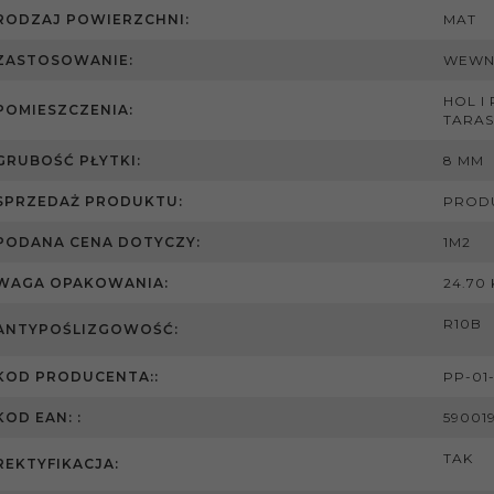
RODZAJ POWIERZCHNI:
MAT
ZASTOSOWANIE:
WEWN
HOL I
POMIESZCZENIA:
TARAS
GRUBOŚĆ PŁYTKI:
8 MM
SPRZEDAŻ PRODUKTU:
PROD
PODANA CENA DOTYCZY:
1M2
WAGA OPAKOWANIA:
24.70
R10B
ANTYPOŚLIZGOWOŚĆ:
KOD PRODUCENTA::
PP-01
KOD EAN: :
59001
TAK
REKTYFIKACJA: