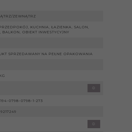
ĄTRZ/ZEWNĄTRZ
 PRZEDPOKÓJ, KUCHNIA, ŁAZIENKA, SALON,
, BALKON, OBIEKT INWESTYCYJNY
UKT SPRZEDAWANY NA PEŁNE OPAKOWANIA
 KG
-194-0798-0798-1-273
99217249