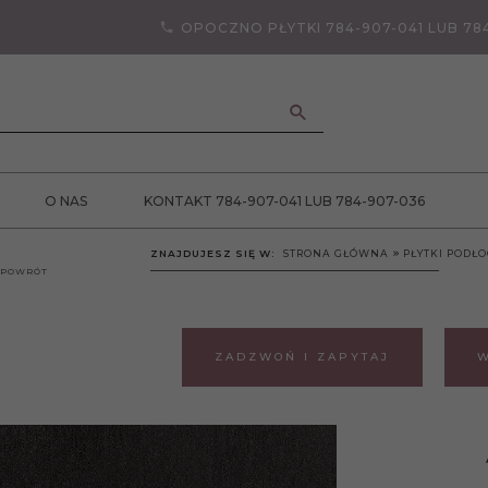
OPOCZNO PŁYTKI 784-907-041 LUB 78
ANCJA JAKOŚCI
O NAS
KONTAKT 784-907-041 LUB 784-907-036
ZNAJDUJESZ SIĘ W:
STRONA GŁÓWNA
PŁYTKI PODŁ
POWRÓT
ZADZWOŃ I ZAPYTAJ
W