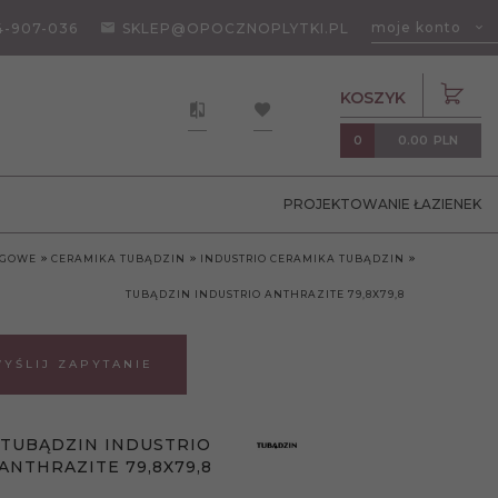
moje konto
4-907-036
SKLEP@OPOCZNOPLYTKI.PL
KOSZYK
0.00
PLN
0
PROJEKTOWANIE ŁAZIENEK
OGOWE
CERAMIKA TUBĄDZIN
INDUSTRIO CERAMIKA TUBĄDZIN
TUBĄDZIN INDUSTRIO ANTHRAZITE 79,8X79,8
YŚLIJ ZAPYTANIE
TUBĄDZIN INDUSTRIO
ANTHRAZITE 79,8X79,8