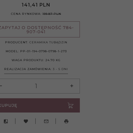
141,
41
PLN
CENA RYNKOWA:
199.87 PLN
ZAPYTAJ O DOSTĘPNOŚĆ 784-
907-041
PRODUCENT:
CERAMIKA TUBĄDZIN
MODEL:
PP-01-194-0798-0798-1-273
WAGA PRODUKTU:
24.70
KG
REALIZACJA ZAMÓWIENIA:
3 - 5 DNI
KUPUJĘ