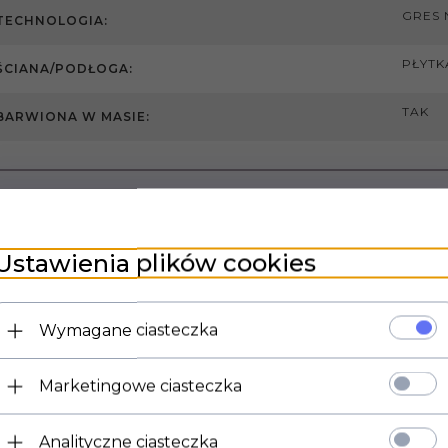
GRES 
TECHNOLOGIA:
PŁYTK
ŚCIANA/PODŁOGA:
TAK
BARWIONA W MASIE:
Ustawienia plików cookies
Wymagane ciasteczka
Marketingowe ciasteczka
Analityczne ciasteczka