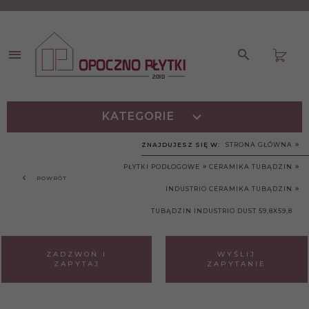
KATEGORIE
ZNAJDUJESZ SIĘ W:
STRONA GŁÓWNA
PŁYTKI PODŁOGOWE
CERAMIKA TUBĄDZIN
POWRÓT
INDUSTRIO CERAMIKA TUBĄDZIN
TUBĄDZIN INDUSTRIO DUST 59,8X59,8
ZADZWOŃ I
WYŚLIJ
ZAPYTAJ
ZAPYTANIE