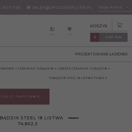
moje konto
4-907-036
SKLEP@OPOCZNOPLYTKI.PL
KOSZYK
0.00
PLN
0
PROJEKTOWANIE ŁAZIENEK
ZIENKOWE
CERAMIKA TUBĄDZIN
LIBERTE CERAMIKA TUBĄDZIN
TUBĄDZIN STEEL 18 LISTWA 74,8X2,3
YŚLIJ ZAPYTANIE
BĄDZIN STEEL 18 LISTWA
74,8X2,3