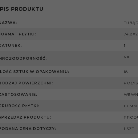
PIS PRODUKTU
NAZWA:
TUBĄD
FORMAT PŁYTKI:
74,8X2
GATUNEK:
1
NIE
MROZOODPORNOŚĆ:
ILOŚĆ SZTUK W OPAKOWANIU:
18
RODZAJ POWIERZCHNI:
POŁYS
ZASTOSOWANIE:
WEWN
GRUBOŚĆ PŁYTKI:
10 MM
SPRZEDAŻ PRODUKTU:
PRODU
PODANA CENA DOTYCZY:
1 SZT.