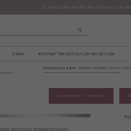
OPOCZNO PŁYTKI 784-907-041 LUB 78
ANCJA JAKOŚCI
O NAS
KONTAKT 784-907-041 LUB 784-907-036
ZNAJDUJESZ SIĘ W:
STRONA GŁÓWNA
PŁYTKI ŁA
POWRÓT
ZADZWOŃ I ZAPYTAJ
W
TU
soby dotyczące bezpieczeństwa i