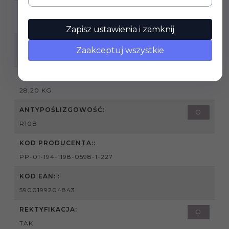
SPRZEDAŻ PRODUKTU:
PRODUKT SPRZEDAWANY NA PEŁNE OPAKOWANIA
Zapisz ustawienia i zamknij
PODANA CENA DOTYCZY:
Zaakceptuj wszystkie
1M2
WAGA OPAKOWANIA:
28,20 KG
ANTYPOŚLIZGOWOŚĆ:
R10B
KOD PRODUCENTA::
PP-01-194-1198-0598-1-227
KOD EAN: :
5900199204843
REKTYFIKACJA:
TAK