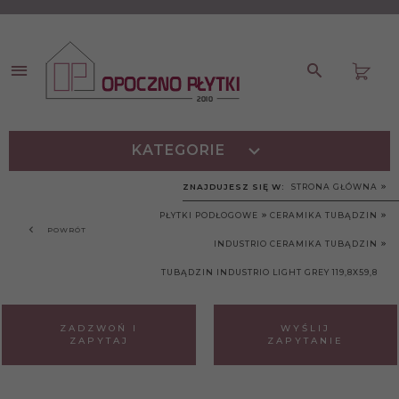
KATEGORIE
ZNAJDUJESZ SIĘ W:
STRONA GŁÓWNA
PŁYTKI PODŁOGOWE
CERAMIKA TUBĄDZIN
POWRÓT
INDUSTRIO CERAMIKA TUBĄDZIN
TUBĄDZIN INDUSTRIO LIGHT GREY 119,8X59,8
ZADZWOŃ I
WYŚLIJ
ZAPYTAJ
ZAPYTANIE