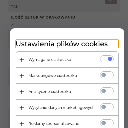
TAK
ILOŚĆ SZTUK W OPAKOWANIU:
2
ILOŚĆ M2 W OPAKOWANIU:
Ustawienia plików cookies
1,43
RODZAJ POWIERZCHNI:
Wymagane ciasteczka
MATOWA
ZASTOSOWANIE:
Marketingowe ciasteczka
WEWNĄTRZ , ZEWNĄTRZ
Analityczne ciasteczka
POMIESZCZENIA:
HOL I PRZEDPOKÓJ, KUCHNIA, ŁAZIENKA, SALON,
TARAS, BALKON, OBIEKT INWESTYCYJNY
Wysyłanie danych marketingowych
GRUBOŚĆ PŁYTKI:
8 MM
Reklamy spersonalizowane