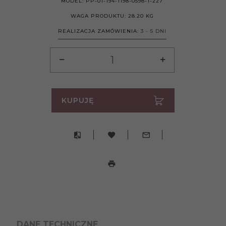
MODEL:
PP-01-194-1198-0598-1-227
WAGA PRODUKTU:
28.20
KG
REALIZACJA ZAMÓWIENIA:
3 - 5 DNI
KUPUJĘ
DANE TECHNICZNE