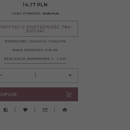
14,
17
PLN
CENA RYNKOWA:
19.68 PLN
ZAPYTAJ O DOSTĘPNOŚĆ 784-
907-041
PRODUCENT:
CERAMIKA TUBĄDZIN
WAGA PRODUKTU:
0.50
KG
REALIZACJA ZAMÓWIENIA:
3 - 5 DNI
KUPUJĘ