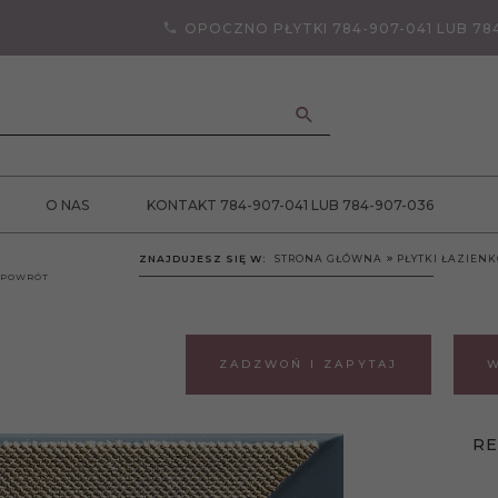
OPOCZNO PŁYTKI 784-907-041 LUB 78
ANCJA JAKOŚCI
O NAS
KONTAKT 784-907-041 LUB 784-907-036
ZNAJDUJESZ SIĘ W:
STRONA GŁÓWNA
PŁYTKI ŁAZIEN
POWRÓT
ZADZWOŃ I ZAPYTAJ
W
RE