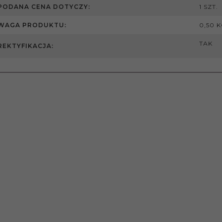
PODANA CENA DOTYCZY:
1 SZT.
WAGA PRODUKTU:
0,50 
TAK
REKTYFIKACJA: