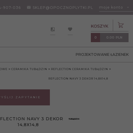
moje konto
4-907-036
SKLEP@OPOCZNOPLYTKI.PL
KOSZYK
0.00
PLN
0
PROJEKTOWANIE ŁAZIENEK
KOWE
CERAMIKA TUBĄDZIN
REFLECTION CERAMIKA TUBĄDZIN
REFLECTION NAVY 3 DEKOR 14,8X14,8
YŚLIJ ZAPYTANIE
FLECTION NAVY 3 DEKOR
14,8X14,8