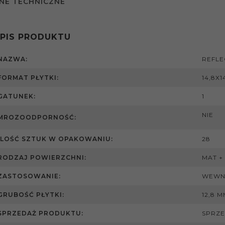
NE TECHNICZNE
PIS PRODUKTU
NAZWA:
REFLE
FORMAT PŁYTKI:
14,8X1
GATUNEK:
1
NIE
MROZOODPORNOŚĆ:
ILOŚĆ SZTUK W OPAKOWANIU:
28
RODZAJ POWIERZCHNI:
MAT +
ZASTOSOWANIE:
WEWN
GRUBOŚĆ PŁYTKI:
12,8 
SPRZEDAŻ PRODUKTU:
SPRZE