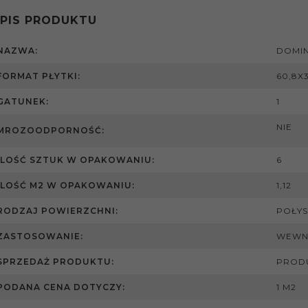
PIS PRODUKTU
NAZWA:
DOMIN
FORMAT PŁYTKI:
60,8X
GATUNEK:
1
NIE
MROZOODPORNOŚĆ:
ILOŚĆ SZTUK W OPAKOWANIU:
6
ILOŚĆ M2 W OPAKOWANIU:
1,12
RODZAJ POWIERZCHNI:
POŁYS
ZASTOSOWANIE:
WEWN
SPRZEDAŻ PRODUKTU:
PROD
PODANA CENA DOTYCZY:
1 M2