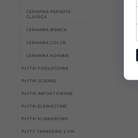
CERAMIKA PARADYŻ
CLASSICA
CERAMIKA BIANCA
CERAMIKA COLOR
CERAMIKA KOŃSKIE
PŁYTKI PODŁOGOWE
PŁYTKI ŚCIENNE
PŁYTKI IMPORTOWANE
PŁYTKI ELEWACYJNE
PŁYTKI KLINKIEROWE
PŁYTY TARASOWE 2 CM