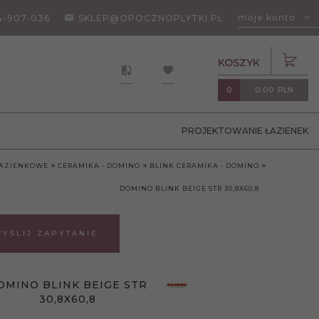
moje konto
4-907-036
SKLEP@OPOCZNOPLYTKI.PL
KOSZYK
0.00
PLN
0
PROJEKTOWANIE ŁAZIENEK
ŁAZIENKOWE
CERAMIKA - DOMINO
BLINK CERAMIKA - DOMINO
DOMINO BLINK BEIGE STR 30,8X60,8
YŚLIJ ZAPYTANIE
OMINO BLINK BEIGE STR
30,8X60,8