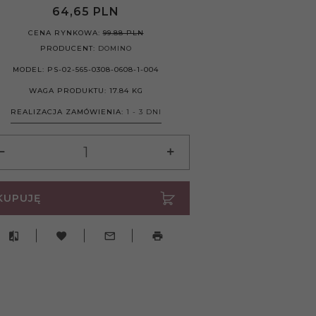
64,
65
PLN
CENA RYNKOWA:
99.88 PLN
PRODUCENT:
DOMINO
MODEL:
PS-02-565-0308-0608-1-004
WAGA PRODUKTU:
17.84
KG
REALIZACJA ZAMÓWIENIA:
1 - 3 DNI
KUPUJĘ