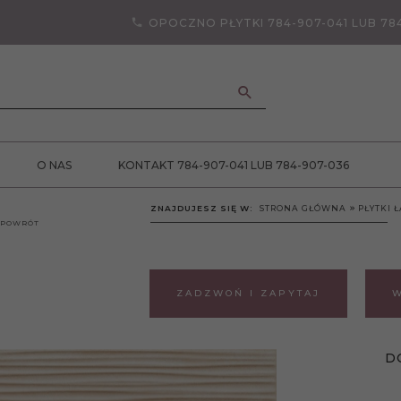
OPOCZNO PŁYTKI 784-907-041 LUB 78
ANCJA JAKOŚCI
O NAS
KONTAKT 784-907-041 LUB 784-907-036
ZNAJDUJESZ SIĘ W:
STRONA GŁÓWNA
PŁYTKI 
POWRÓT
ZADZWOŃ I ZAPYTAJ
W
D