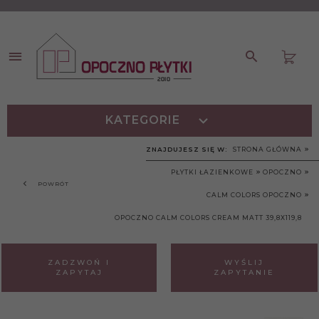
KATEGORIE
ZNAJDUJESZ SIĘ W:
STRONA GŁÓWNA
PŁYTKI ŁAZIENKOWE
OPOCZNO
POWRÓT
CALM COLORS OPOCZNO
OPOCZNO CALM COLORS CREAM MATT 39,8X119,8
ZADZWOŃ I
WYŚLIJ
ZAPYTAJ
ZAPYTANIE