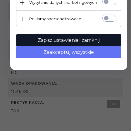
Wysyłanie danych marketingowych
ZASTOSOWANIE:
WEWNĄTRZ
Reklamy spersonalizowane
GRUBOŚĆ PŁYTKI:
8MM
Zapisz ustawienia i zamknij
SPRZEDAŻ PRODUKTU:
Zaakceptuj wszystkie
PRODUKT SPRZEDAWANY NA PEŁNE OPAKOWANIA
PODANA CENA DOTYCZY:
M2
WAGA OPAKOWANIA:
19,48 KG
REKTYFIKACJA:
TAK