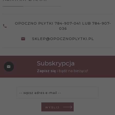
OPOCZNO PŁYTKI 784-907-041 LUB 784-907-
036
SKLEP@OPOCZNOPLYTKI.PL
Subskrypcja
Zapisz się
i bądź na bieżąco!
WYŚLIJ