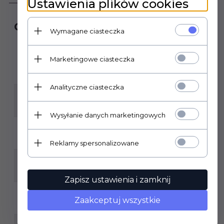
Ustawienia plików cookies
Opis produktu
Wymagane ciasteczka
NAZWA:
Marketingowe ciasteczka
PARADYŻ UNIWERSALNA LISTWA METALOWA POLER
1X89,8
Analityczne ciasteczka
FORMAT PŁYTKI:
1X89
Wysyłanie danych marketingowych
GATUNEK:
1
Reklamy spersonalizowane
KLASA ŚCIERALNOŚCI:
NIE DOTYCZY
Zapisz ustawienia i zamknij
MROZOODPORNOŚĆ:
Zaakceptuj wszystkie
NIE
ILOŚĆ SZTUK W OPAKOWANIU: