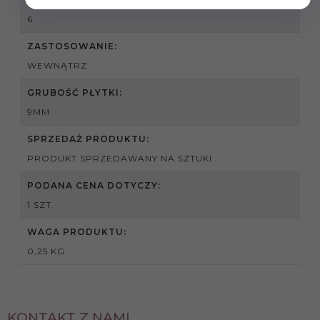
6
ZASTOSOWANIE:
WEWNĄTRZ
GRUBOŚĆ PŁYTKI:
9MM
SPRZEDAŻ PRODUKTU:
PRODUKT SPRZEDAWANY NA SZTUKI
PODANA CENA DOTYCZY:
1 SZT.
WAGA PRODUKTU:
0,25 KG
KONTAKT Z NAMI