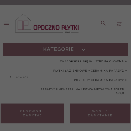
KATEGORIE
ZNAJDUJESZ SIĘ W:
STRONA GŁÓWNA
PŁYTKI ŁAZIENKOWE
CERAMIKA PARADYŻ
POWRÓT
PURE CITY CERAMIKA PARADYŻ
PARADYŻ UNIWERSALNA LISTWA METALOWA POLER
1X89,8
ZADZWOŃ I
WYŚLIJ
ZAPYTAJ
ZAPYTANIE