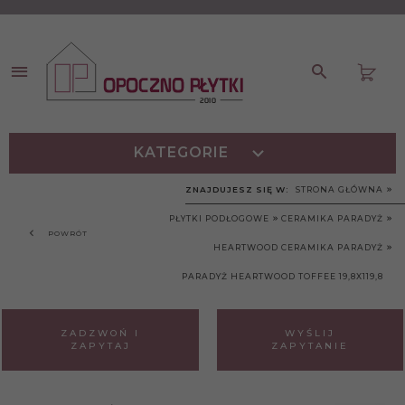
KATEGORIE
ZNAJDUJESZ SIĘ W:
STRONA GŁÓWNA
PŁYTKI PODŁOGOWE
CERAMIKA PARADYŻ
POWRÓT
HEARTWOOD CERAMIKA PARADYŻ
PARADYŻ HEARTWOOD TOFFEE 19,8X119,8
ZADZWOŃ I
WYŚLIJ
ZAPYTAJ
ZAPYTANIE