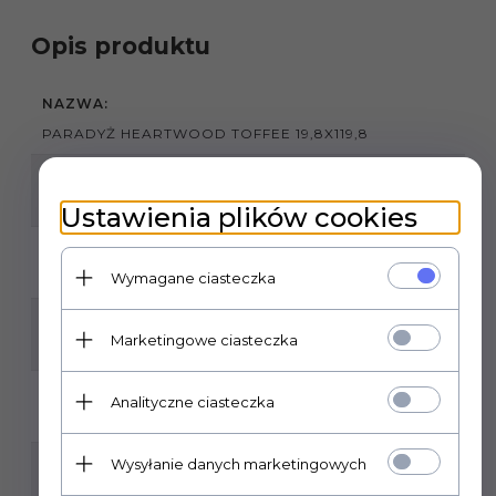
Opis produktu
NAZWA:
PARADYŻ HEARTWOOD TOFFEE 19,8X119,8
FORMAT PŁYTKI:
19,8X119,8
Ustawienia plików cookies
GATUNEK:
Wymagane ciasteczka
1
KLASA ŚCIERALNOŚCI:
Marketingowe ciasteczka
5
MROZOODPORNOŚĆ:
Analityczne ciasteczka
TAK
Wysyłanie danych marketingowych
ILOŚĆ SZTUK W OPAKOWANIU:
6