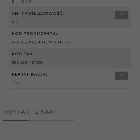
24,40 KG
ANTYPOŚLIZGOWOŚĆ:
R9
KOD PRODUCENTA::
R-R-0,2X1,2-1-HEWO.TF---2
KOD EAN: :
5904584151538
REKTYFIKACJA:
TAK
KONTAKT Z NAMI