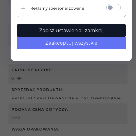
Reklamy spersonalizowane
ILOŚĆ M2 W OPAKOWANIU:
1,42
Zapisz ustawienia i zamknij
RODZAJ POWIERZCHNI:
STRUKTURA
Zaakceptuj wszystkie
ZASTOSOWANIE:
WEWNĄTRZ, ZEWNĄTRZ
GRUBOŚĆ PŁYTKI:
8 MM
SPRZEDAŻ PRODUKTU:
PRODUKT SPRZEDAWANY NA PEŁNE OPAKOWANIA
PODANA CENA DOTYCZY:
1 M2
WAGA OPAKOWANIA: