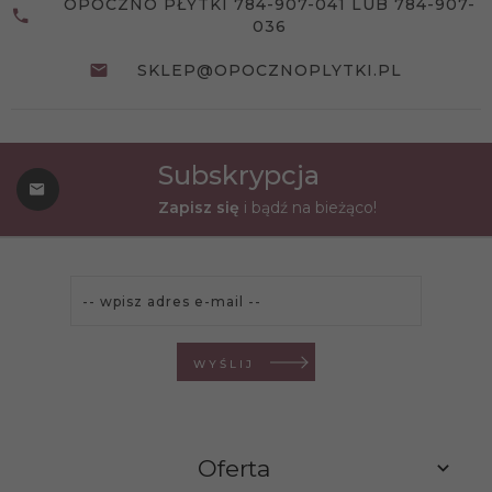
OPOCZNO PŁYTKI 784-907-041 LUB 784-907-
036
SKLEP@OPOCZNOPLYTKI.PL
Subskrypcja
Zapisz się
i bądź na bieżąco!
WYŚLIJ
Oferta