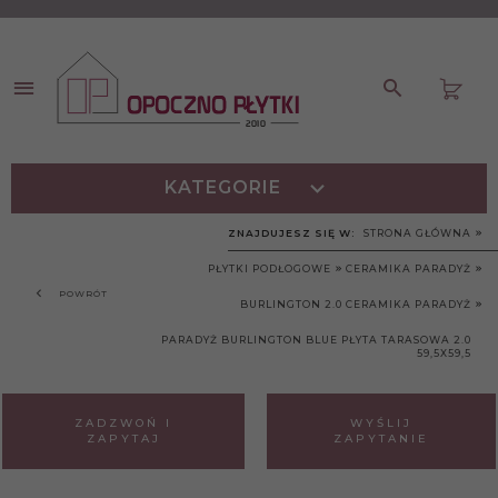
KATEGORIE
ZNAJDUJESZ SIĘ W:
STRONA GŁÓWNA
PŁYTKI PODŁOGOWE
CERAMIKA PARADYŻ
POWRÓT
BURLINGTON 2.0 CERAMIKA PARADYŻ
PARADYŻ BURLINGTON BLUE PŁYTA TARASOWA 2.0
59,5X59,5
ZADZWOŃ I
WYŚLIJ
ZAPYTAJ
ZAPYTANIE