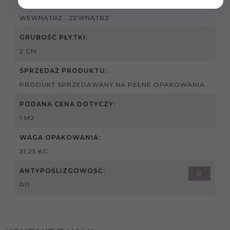
ZASTOSOWANIE:
WEWNĄTRZ , ZEWNĄTRZ
GRUBOŚĆ PŁYTKI:
2 CM
SPRZEDAŻ PRODUKTU:
PRODUKT SPRZEDAWANY NA PEŁNE OPAKOWANIA
PODANA CENA DOTYCZY:
1 M2
WAGA OPAKOWANIA:
31,25 KG
ANTYPOŚLIZGOWOŚĆ:
R11