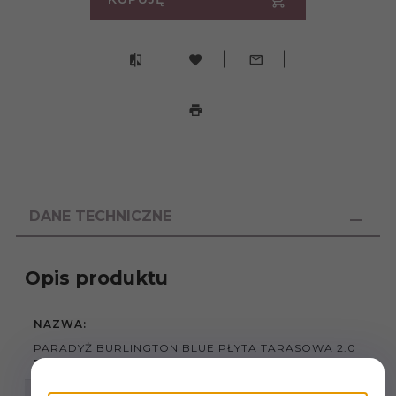
DANE TECHNICZNE
Opis produktu
NAZWA:
PARADYŻ BURLINGTON BLUE PŁYTA TARASOWA 2.0
59,5X59,5