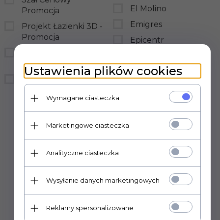
El Molino
Promocja
Emigres
Projekt Łazienki 3D -
Promocja
Epicentr
Wymiar płytek w
Equipe Ceramicas
przybliżeniu
Ustawienia plików cookies
Fabresa
FANSHI
Gayafores
Wymagane ciasteczka
Geotiles
Goetan
Marketingowe ciasteczka
Golden Tile
Halcon
Analityczne ciasteczka
Indie
Wysyłanie danych marketingowych
Keratile
Keros
Reklamy spersonalizowane
Navarti