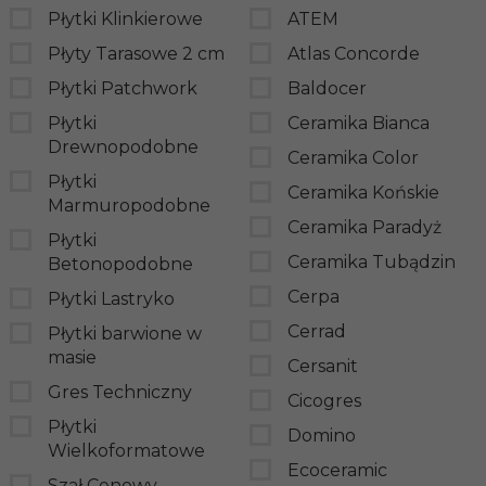
Płytki Klinkierowe
ATEM
Płyty Tarasowe 2 cm
Atlas Concorde
Płytki Patchwork
Baldocer
Płytki
Ceramika Bianca
Drewnopodobne
Ceramika Color
Płytki
Ceramika Końskie
Marmuropodobne
Ceramika Paradyż
Płytki
Ceramika Tubądzin
Betonopodobne
Cerpa
Płytki Lastryko
Cerrad
Płytki barwione w
masie
Cersanit
Gres Techniczny
Cicogres
Płytki
Domino
Wielkoformatowe
Ecoceramic
Szał Cenowy