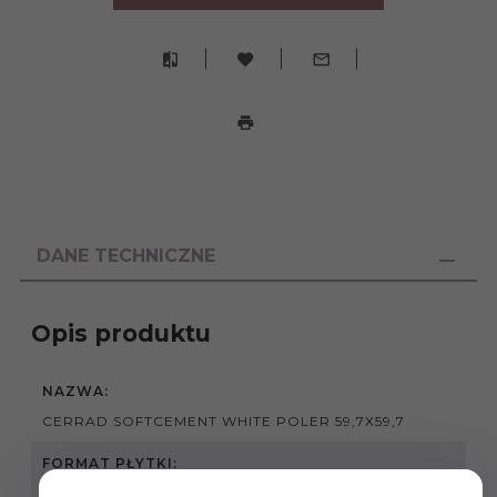
DANE TECHNICZNE
Opis produktu
NAZWA:
CERRAD SOFTCEMENT WHITE POLER 59,7X59,7
FORMAT PŁYTKI:
59,7X59,7