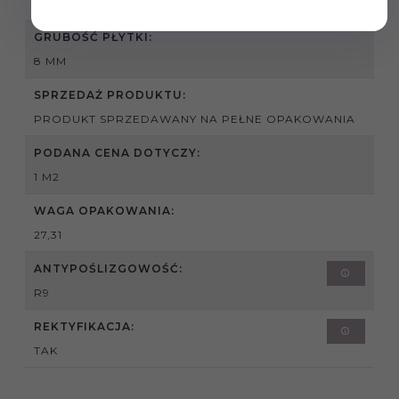
WEWNATRZ , ZEWNĄTRZ
GRUBOŚĆ PŁYTKI:
8 MM
SPRZEDAŻ PRODUKTU:
PRODUKT SPRZEDAWANY NA PEŁNE OPAKOWANIA
PODANA CENA DOTYCZY:
1 M2
WAGA OPAKOWANIA:
27,31
ANTYPOŚLIZGOWOŚĆ:
R9
REKTYFIKACJA:
TAK