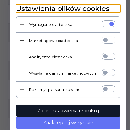
Ustawienia plików cookies
GATUNEK:
1
Wymagane ciasteczka
KLASA ŚCIERALNOŚCI:
3
Marketingowe ciasteczka
MROZOODPORNOŚĆ:
TAK
Analityczne ciasteczka
ILOŚĆ SZTUK W OPAKOWANIU:
Wysyłanie danych marketingowych
4
ILOŚĆ M2 W OPAKOWANIU:
Reklamy spersonalizowane
1,43
RODZAJ POWIERZCHNI:
Zapisz ustawienia i zamknij
POLEROWANA, BŁYSZCZĄCA
Zaakceptuj wszystkie
ZASTOSOWANIE: