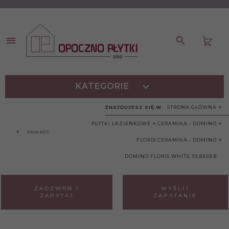
KATEGORIE
ZNAJDUJESZ SIĘ W:
STRONA GŁÓWNA
PŁYTKI ŁAZIENKOWE
CERAMIKA - DOMINO
POWRÓT
FLORIS CERAMIKA - DOMINO
DOMINO FLORIS WHITE 59,8X59,8
ZADZWOŃ I
WYŚLIJ
ZAPYTAJ
ZAPYTANIE