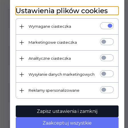
1
Ustawienia plików cookies
KLASA ŚCIERALNOŚCI:
4
Wymagane ciasteczka
MROZOODPORNOŚĆ:
TAK
Marketingowe ciasteczka
ILOŚĆ SZTUK W OPAKOWANIU:
Analityczne ciasteczka
5
ILOŚĆ M2 W OPAKOWANIU:
Wysyłanie danych marketingowych
1,79
RODZAJ POWIERZCHNI:
Reklamy spersonalizowane
MATOWA
ZASTOSOWANIE:
Zapisz ustawienia i zamknij
WEWNĄTRZ
Zaakceptuj wszystkie
GRUBOŚĆ PŁYTKI: