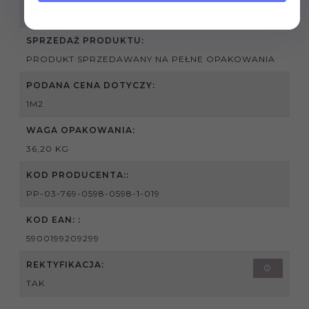
8 MM
SPRZEDAŻ PRODUKTU:
PRODUKT SPRZEDAWANY NA PEŁNE OPAKOWANIA
PODANA CENA DOTYCZY:
1M2
WAGA OPAKOWANIA:
36,20 KG
KOD PRODUCENTA::
PP-03-769-0598-0598-1-019
KOD EAN: :
5900199209299
REKTYFIKACJA:
TAK