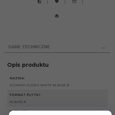
DANE TECHNICZNE
Opis produktu
NAZWA:
DOMINO FLORIS WHITE 59,8X59,8
FORMAT PŁYTKI:
59,8X59,8
GATUNEK: