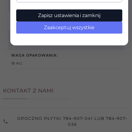
ŁAZIENKA, SALON, TARAS
Zapisz ustawienia i zamknij
SPRZEDAŻ PRODUKTU:
PRODUKT SPRZEDAWANY NA PEŁNE OPAKOWANIA
Zaakceptuj wszystkie
PODANA CENA DOTYCZY:
1 M2
WAGA OPAKOWANIA:
18 KG
KONTAKT Z NAMI
OPOCZNO PŁYTKI 784-907-041 LUB 784-907-
036