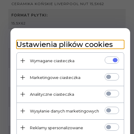
CERAMIKA KOŃSKIE LIVERPOOL NUT 15,5X62
FORMAT PŁYTKI:
15,5X62
GATUNEK:
Ustawienia plików cookies
1
MROZOODPORNOŚĆ:
Wymagane ciasteczka
TAK
ILOŚĆ SZTUK W OPAKOWANIU:
Marketingowe ciasteczka
12
ILOŚĆ M2 W OPAKOWANIU:
Analityczne ciasteczka
1.15
Wysyłanie danych marketingowych
ZASTOSOWANIE:
NA ZEWNĄTRZ / WEWNĄTRZ
Reklamy spersonalizowane
POMIESZCZENIA: