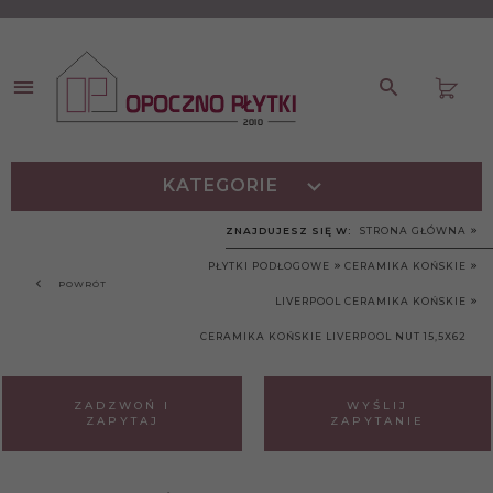
KATEGORIE
ZNAJDUJESZ SIĘ W:
STRONA GŁÓWNA
PŁYTKI PODŁOGOWE
CERAMIKA KOŃSKIE
POWRÓT
LIVERPOOL CERAMIKA KOŃSKIE
CERAMIKA KOŃSKIE LIVERPOOL NUT 15,5X62
ZADZWOŃ I
WYŚLIJ
ZAPYTAJ
ZAPYTANIE