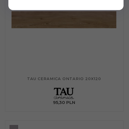
TAU CERAMICA ONTARIO 20X120
95,
30
PLN