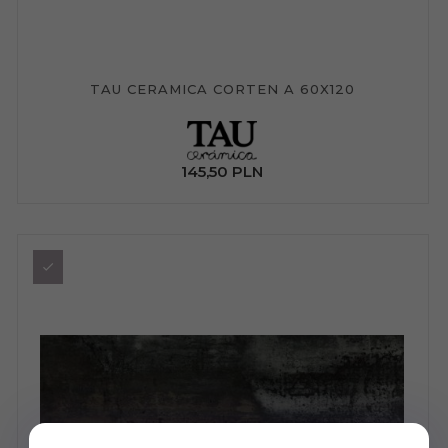
TAU CERAMICA CORTEN A 60X120
145,
50
PLN