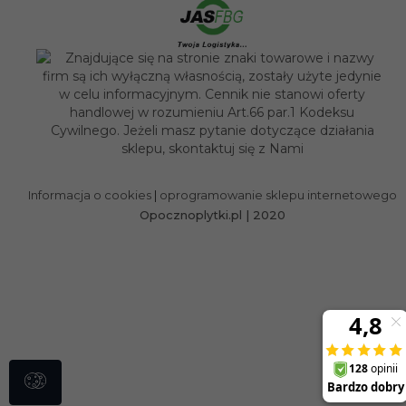
sklep@opocznoplytki.pl
Informacja o cookies
|
oprogramowanie sklepu internetowego
Opocznoplytki.pl | 2020