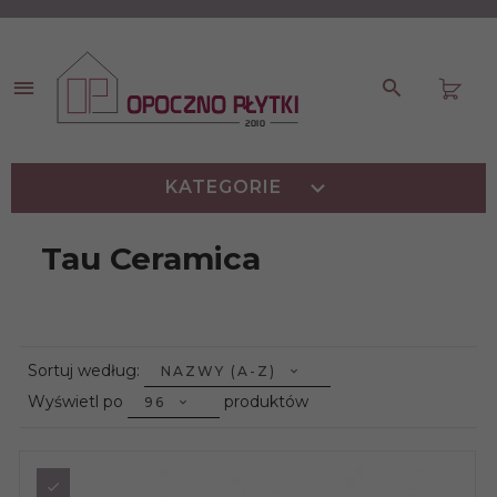
KATEGORIE
Tau Ceramica
sort
Sortuj według:
NAZWY (A-Z)
pop
Wyświetl po
produktów
96