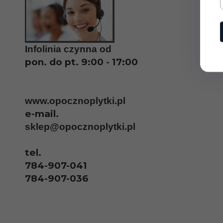
Infolinia czynna od
pon. do pt. 9:00 - 17:00
www.opocznoplytki.pl
e-mail.
sklep@opocznoplytki.pl
tel.
784-907-041
784-907-036