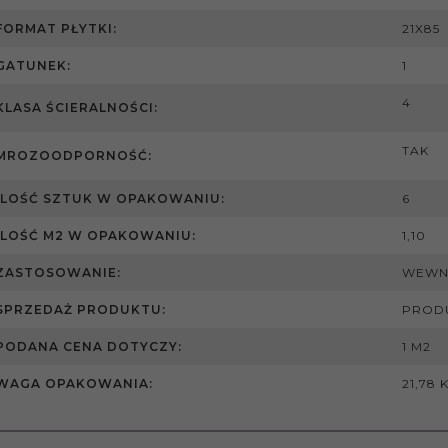
FORMAT PŁYTKI:
21X85
GATUNEK:
1
4
KLASA ŚCIERALNOŚCI:
TAK
MROZOODPORNOŚĆ:
ILOŚĆ SZTUK W OPAKOWANIU:
6
ILOŚĆ M2 W OPAKOWANIU:
1,10
ZASTOSOWANIE:
WEWN
SPRZEDAŻ PRODUKTU:
PROD
PODANA CENA DOTYCZY:
1 M2
WAGA OPAKOWANIA:
21,78 