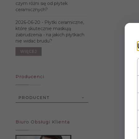
czym różni się od płytek
ceramicznych?
2026-06-20 -
Płytki ceramiczne,
które skutecznie maskują
zabrudzenia - na jakich płytkach
nie widać brudu?
WIĘCEJ
Producenci
PRODUCENT
Biuro Obsługi Klienta