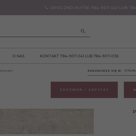
OPOCZNO PŁYTKI 784-907-041 LUB 78
ANCJA JAKOŚCI
O NAS
KONTAKT 784-907-041 LUB 784-907-036
ZNAJDUJESZ SIĘ W:
STRON
POWRÓT
ZADZWOŃ I ZAPYTAJ
W
P