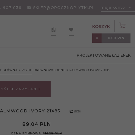
moje konto
4-907-036
SKLEP@OPOCZNOPLYTKI.PL
KOSZYK
0.00
PLN
0
PROJEKTOWANIE ŁAZIENEK
A GŁÓWNA
PŁYTKI DREWNOPODOBNE
PALMWOOD IVORY 21X85
YŚLIJ ZAPYTANIE
ALMWOOD IVORY 21X85
89,
04
PLN
CENA RYNKOWA:
136.28 PLN