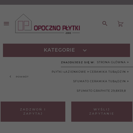
KATEGORIE
ZNAJDUJESZ SIĘ W:
STRONA GŁÓWNA
PŁYTKI ŁAZIENKOWE
CERAMIKA TUBĄDZIN
POWRÓT
SFUMATO CERAMIKA TUBĄDZIN
SFUMATO GRAPHITE 29,8X59,8
ZADZWOŃ I
WYŚLIJ
ZAPYTAJ
ZAPYTANIE