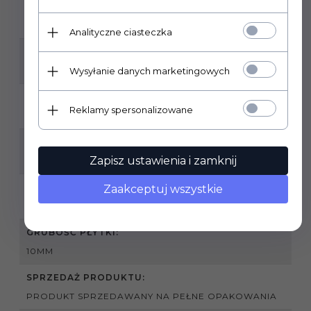
ILOŚĆ SZTUK W OPAKOWANIU:
6
Analityczne ciasteczka
ILOŚĆ M2 W OPAKOWANIU:
1,07
Wysyłanie danych marketingowych
RODZAJ POWIERZCHNI:
Reklamy spersonalizowane
MAT
ZASTOSOWANIE:
Zapisz ustawienia i zamknij
WEWNĄTRZ
POMIESZCZENIA:
Zaakceptuj wszystkie
KUCHNIA,ŁAZIENKA
GRUBOŚĆ PŁYTKI:
10MM
SPRZEDAŻ PRODUKTU:
PRODUKT SPRZEDAWANY NA PEŁNE OPAKOWANIA