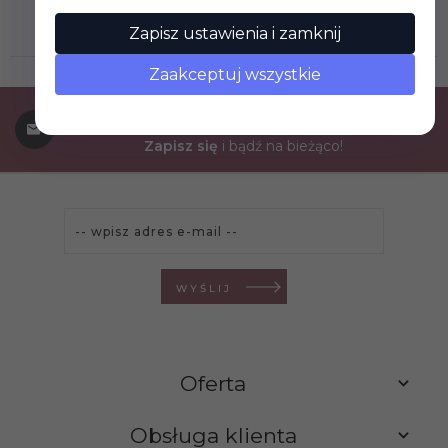
SKLEP@OPOCZNOPLYTKI.PL
Zapisz ustawienia i zamknij
Zaakceptuj wszystkie
Subskrypcja
Zapisz się
i bądź na bieżąco!
WYŚLIJ
Oferta
Obsługa klienta