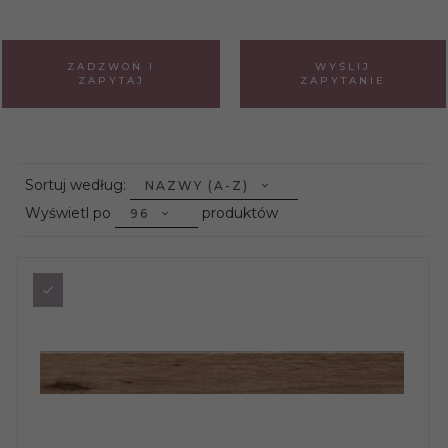
ZADZWOŃ I
WYŚLIJ
ZAPYTAJ
ZAPYTANIE
sort
Sortuj według:
NAZWY (A-Z)
pop
Wyświetl po
produktów
96