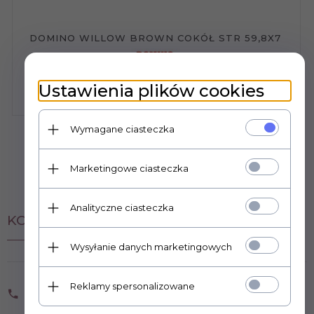
DOMINO WILLOW BROWN COKÓŁ STR 59,8X7
20,
37
PLN
Ustawienia plików cookies
CENA RYNKOWA:
28.29 PLN
Wymagane ciasteczka
Marketingowe ciasteczka
Analityczne ciasteczka
KONTAKT Z NAMI
Wysyłanie danych marketingowych
OPOCZNO PŁYTKI 784-907-041 LUB 784-907-
Reklamy spersonalizowane
036