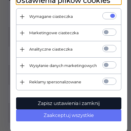
Ustawienia plików cookies
NAZWA:
Wymagane ciasteczka
PARADYŻ NEVE BIANCO MAT 30X60
Marketingowe ciasteczka
FORMAT PŁYTKI:
30X60
Analityczne ciasteczka
GATUNEK:
1
Wysyłanie danych marketingowych
MROZOODPORNOŚĆ:
NIE
Reklamy spersonalizowane
ILOŚĆ SZTUK W OPAKOWANIU:
8
Zapisz ustawienia i zamknij
ILOŚĆ M2 W OPAKOWANIU:
Zaakceptuj wszystkie
1,44
RODZAJ POWIERZCHNI: