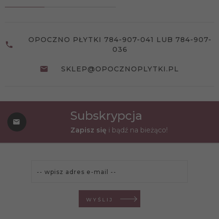
OPOCZNO PŁYTKI 784-907-041 LUB 784-907-
036
SKLEP@OPOCZNOPLYTKI.PL
Subskrypcja
Zapisz się
i bądź na bieżąco!
WYŚLIJ