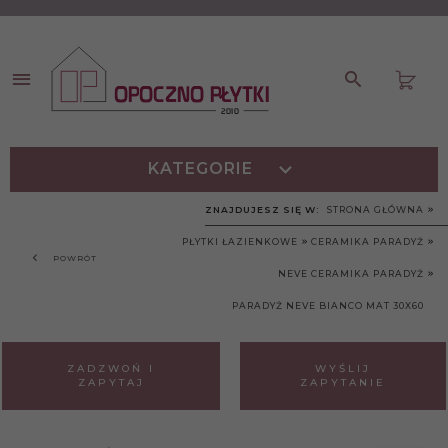
KATEGORIE
ZNAJDUJESZ SIĘ W:
STRONA GŁÓWNA
PŁYTKI ŁAZIENKOWE
CERAMIKA PARADYŻ
POWRÓT
NEVE CERAMIKA PARADYŻ
PARADYŻ NEVE BIANCO MAT 30X60
ZADZWOŃ I
WYŚLIJ
ZAPYTAJ
ZAPYTANIE