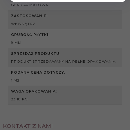
GŁADKA MATOWA
ZASTOSOWANIE:
WEWNĄTRZ
GRUBOŚĆ PŁYTKI:
9 MM
SPRZEDAŻ PRODUKTU:
PRODUKT SPRZEDAWANY NA PEŁNE OPAKOWANIA
PODANA CENA DOTYCZY:
1 M2
WAGA OPAKOWANIA:
23,18 KG
KONTAKT Z NAMI