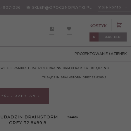
moje konto
4-907-036
SKLEP@OPOCZNOPLYTKI.PL
KOSZYK
0.00
PLN
0
PROJEKTOWANIE ŁAZIENEK
OWE
CERAMIKA TUBĄDZIN
BRAINSTORM CERAMIKA TUBĄDZIN
TUBĄDZIN BRAINSTORM GREY 32,8X89,8
YŚLIJ ZAPYTANIE
TUBĄDZIN BRAINSTORM
GREY 32,8X89,8