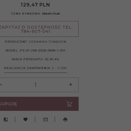
129,
47
PLN
CENA RYNKOWA:
189.91 PLN
ZAPYTAJ O DOSTĘPNOŚĆ TEL.
784-907-041
PRODUCENT:
CERAMIKA TUBĄDZIN
MODEL:
PS-01-258-0328-0898-1-001
WAGA PRODUKTU:
32.30
KG
REALIZACJA ZAMÓWIENIA:
3 - 5 DNI
KUPUJĘ