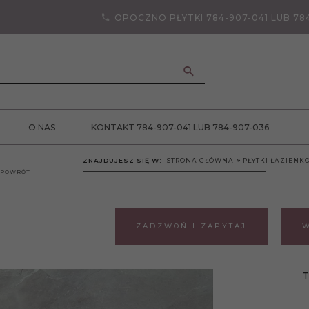
OPOCZNO PŁYTKI 784-907-041 LUB 78
ANCJA JAKOŚCI
O NAS
KONTAKT 784-907-041 LUB 784-907-036
ZNAJDUJESZ SIĘ W:
STRONA GŁÓWNA
PŁYTKI ŁAZIENK
POWRÓT
ZADZWOŃ I ZAPYTAJ
W