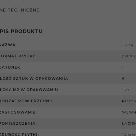
NE TECHNICZNE
PIS PRODUKTU
NAZWA:
TUBĄD
FORMAT PŁYTKI:
898X3
GATUNEK:
1
ILOŚĆ SZTUK W OPAKOWANIU:
6
ILOŚĆ M2 W OPAKOWANIU:
1,77
RODZAJ POWIERZCHNI:
POŁYS
ZASTOSOWANIE:
WEWN
POMIESZCZENIA:
ŁAZIE
GRUBOŚĆ PŁYTKI:
10 MM