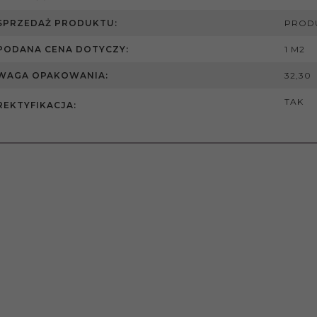
SPRZEDAŻ PRODUKTU:
PROD
PODANA CENA DOTYCZY:
1 M2
WAGA OPAKOWANIA:
32,30
TAK
REKTYFIKACJA: