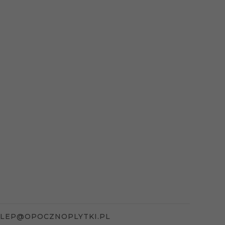
KLEP@OPOCZNOPLYTKI.PL