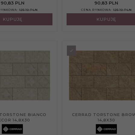
90,
83
PLN
90,
83
PLN
RYNKOWA:
125.10 PLN
CENA RYNKOWA:
125.10 PLN
KUPUJĘ
KUPUJĘ
 TORSTONE BIANCO
CERRAD TORSTONE BRO
ECOR 14,8X30
14,8X30