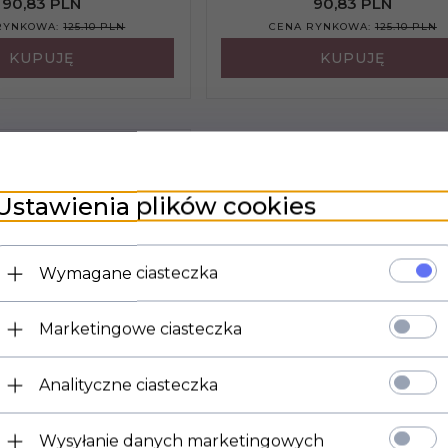
90,
83
PLN
90,
83
PLN
RYNKOWA:
125.10 PLN
CENA RYNKOWA:
125.10 PLN
KUPUJĘ
KUPUJĘ
Ustawienia plików cookies
Wymagane ciasteczka
Marketingowe ciasteczka
D TORSTONE GRYS
Analityczne ciasteczka
ECOR 14,8X30
Wysyłanie danych marketingowych