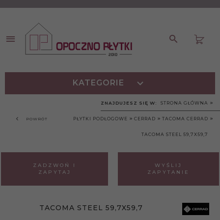
KATEGORIE
ZNAJDUJESZ SIĘ W:
STRONA GŁÓWNA
PŁYTKI PODŁOGOWE
CERRAD
TACOMA CERRAD
POWRÓT
TACOMA STEEL 59,7X59,7
ZADZWOŃ I
WYŚLIJ
ZAPYTAJ
ZAPYTANIE
TACOMA STEEL 59,7X59,7