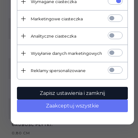
Wymagane ciasteczka
GATUNEK:
1
Marketingowe ciasteczka
KLASA ŚCIERALNOŚCI:
3
Analityczne ciasteczka
MROZOODPORNOŚĆ:
TAK
Wysyłanie danych marketingowych
ILOŚĆ SZTUK W OPAKOWANIU:
Reklamy spersonalizowane
4
ILOŚĆ M2 W OPAKOWANIU:
Zapisz ustawienia i zamknij
1,43
ZASTOSOWANIE:
Zaakceptuj wszystkie
WEWNĄTRZ , ZEWNĄTRZ
GRUBOŚĆ PŁYTKI:
0,80 CM