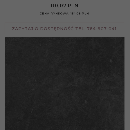
110,
07
PLN
CENA RYNKOWA:
154.08 PLN
ZAPYTAJ O DOSTĘPNOŚĆ TEL. 784-907-041