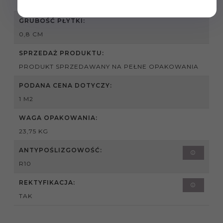
WEWNĄTRZ , ZEWNĄTRZ
GRUBOŚĆ PŁYTKI:
0,8 CM
SPRZEDAŻ PRODUKTU:
PRODUKT SPRZEDAWANY NA PEŁNE OPAKOWANIA
PODANA CENA DOTYCZY:
1 M2
WAGA OPAKOWANIA:
23,75 KG
ANTYPOŚLIZGOWOŚĆ:
R10
REKTYFIKACJA:
TAK