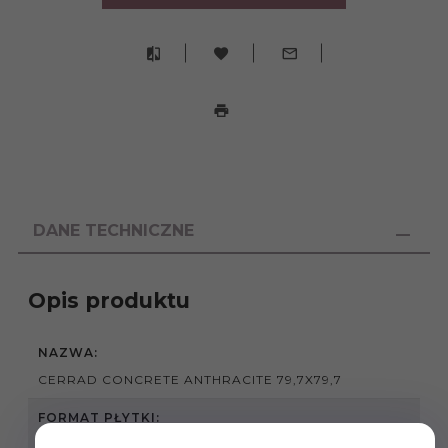
DANE TECHNICZNE
Opis produktu
NAZWA:
CERRAD CONCRETE ANTHRACITE 79,7X79,7
FORMAT PŁYTKI:
79,7X79,7