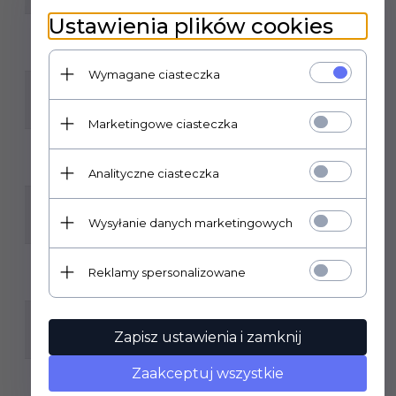
Ustawienia plików cookies
GATUNEK:
1
Wymagane ciasteczka
KLASA ŚCIERALNOŚCI:
3
Marketingowe ciasteczka
MROZOODPORNOŚĆ:
TAK
Analityczne ciasteczka
ILOŚĆ SZTUK W OPAKOWANIU:
Wysyłanie danych marketingowych
2
ILOŚĆ M2 W OPAKOWANIU:
Reklamy spersonalizowane
1,27
RODZAJ POWIERZCHNI:
Zapisz ustawienia i zamknij
MATOWA
Zaakceptuj wszystkie
ZASTOSOWANIE: