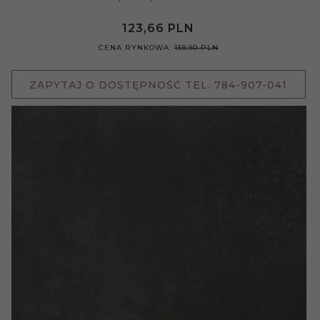
123,
66
PLN
CENA RYNKOWA:
159.90 PLN
ZAPYTAJ O DOSTĘPNOŚĆ TEL. 784-907-041