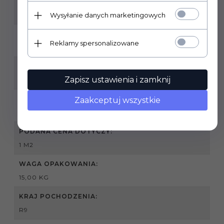
RODZAJ POWIERZCHNI:
MATOWA STRUKTURALNA
Wysyłanie danych marketingowych
ZASTOSOWANIE:
Reklamy spersonalizowane
WEWNĄTRZ , ZEWNĄTRZ
GRUBOŚĆ PŁYTKI:
Zapisz ustawienia i zamknij
8 MM
SPRZEDAŻ PRODUKTU:
Zaakceptuj wszystkie
PRODUKT SPRZEDAWANY NA PEŁNE OPAKOWANIA
PODANA CENA DOTYCZY:
1 M2
WAGA OPAKOWANIA:
15,00 KG
KRAJ POCHODZENIA:
R9