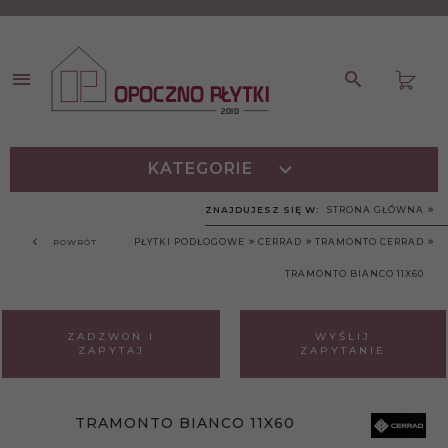
KATEGORIE
ZNAJDUJESZ SIĘ W:
STRONA GŁÓWNA
PŁYTKI PODŁOGOWE
CERRAD
TRAMONTO CERRAD
POWRÓT
TRAMONTO BIANCO 11X60
ZADZWOŃ I
WYŚLIJ
ZAPYTAJ
ZAPYTANIE
TRAMONTO BIANCO 11X60