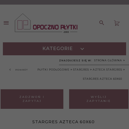
KATEGORIE
ZNAJDUJESZ SIĘ W:
STRONA GŁÓWNA
PŁYTKI PODŁOGOWE
STARGRES
AZTECA STARGRES
POWRÓT
STARGRES AZTECA 60X60
ZADZWOŃ I
WYŚLIJ
ZAPYTAJ
ZAPYTANIE
STARGRES AZTECA 60X60