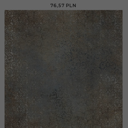
76,
57
PLN