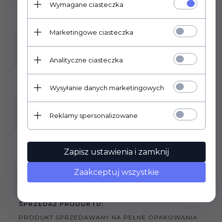
Wymagane ciasteczka
MROZOODPORNOŚĆ:
TAK
Marketingowe ciasteczka
ILOŚĆ SZTUK W OPAKOWANIU:
5
Analityczne ciasteczka
ILOŚĆ M2 W OPAKOWANIU:
Wysyłanie danych marketingowych
1,80
RODZAJ POWIERZCHNI:
Reklamy spersonalizowane
MATOWA
ZASTOSOWANIE:
Zapisz ustawienia i zamknij
WEWNĄTRZ , ZEWNĄTRZ
Zaakceptuj wszystkie
GRUBOŚĆ PŁYTKI:
9 MM
SPRZEDAŻ PRODUKTU:
PRODUKT SPRZEDAWANY NA PEŁNE OPAKOWANIA