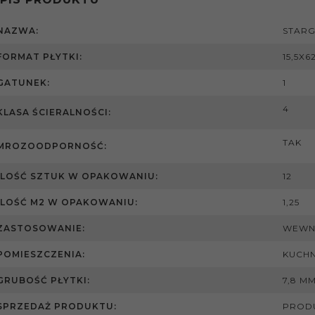
NAZWA:
STARG
FORMAT PŁYTKI:
15,5X6
GATUNEK:
1
4
KLASA ŚCIERALNOŚCI:
TAK
MROZOODPORNOŚĆ:
ILOŚĆ SZTUK W OPAKOWANIU:
12
ILOŚĆ M2 W OPAKOWANIU:
1,25
ZASTOSOWANIE:
WEWN
POMIESZCZENIA:
KUCHN
GRUBOŚĆ PŁYTKI:
7,8 M
SPRZEDAŻ PRODUKTU:
PROD