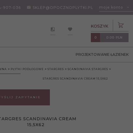
moje konto
4-907-036
SKLEP@OPOCZNOPLYTKI.PL
KOSZYK
0.00
PLN
0
PROJEKTOWANIE ŁAZIENEK
ÓWNA
PŁYTKI PODŁOGOWE
STARGRES
SCANDINAVIA STARGRES
STARGRES SCANDINAVIA CREAM 15,5X62
YŚLIJ ZAPYTANIE
TARGRES SCANDINAVIA CREAM
15,5X62