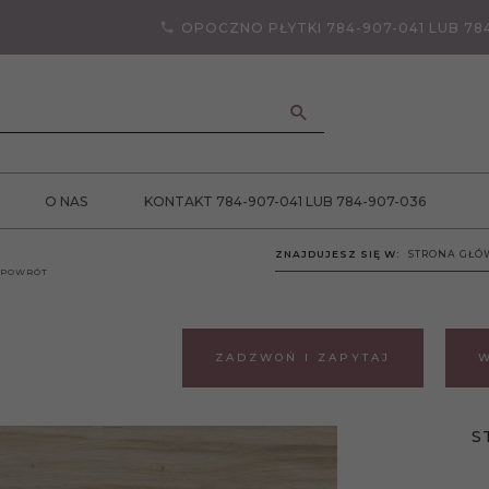
OPOCZNO PŁYTKI 784-907-041 LUB 78
ANCJA JAKOŚCI
O NAS
KONTAKT 784-907-041 LUB 784-907-036
ZNAJDUJESZ SIĘ W:
STRONA GŁ
POWRÓT
ZADZWOŃ I ZAPYTAJ
W
S