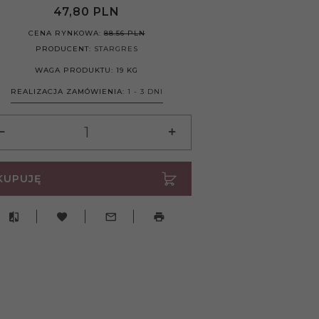
47,
80
PLN
CENA RYNKOWA:
88.56 PLN
PRODUCENT:
STARGRES
WAGA PRODUKTU:
19
KG
REALIZACJA ZAMÓWIENIA:
1 - 3 DNI
KUPUJĘ