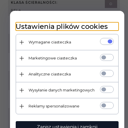
KLASA ŚCIERALNOŚCI:
PEI 4
MROZOODPORNOŚĆ:
Ustawienia plików cookies
TAK
ILOŚĆ SZTUK W OPAKOWANIU:
Wymagane ciasteczka
1
Marketingowe ciasteczka
ILOŚĆ M2 W OPAKOWANIU:
1,44
Analityczne ciasteczka
RODZAJ POWIERZCHNI:
GŁADKA, MATOWA
Wysyłanie danych marketingowych
ZASTOSOWANIE:
WEWNĄTRZ/ZEWNĄTRZ
Reklamy spersonalizowane
POMIESZCZENIA:
HOL I PRZEDPOKÓJ, KUCHNIA, ŁAZIENKA, SALON,
OBIEKT INWESTYCYJNY, ELEWACJA
Zapisz ustawienia i zamknij