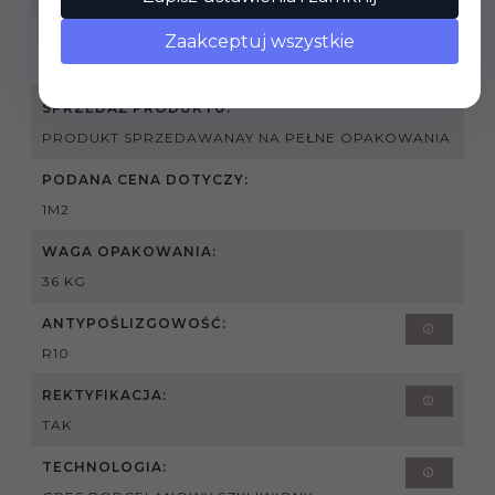
GRUBOŚĆ PŁYTKI:
Zaakceptuj wszystkie
11 MM
SPRZEDAŻ PRODUKTU:
PRODUKT SPRZEDAWANAY NA PEŁNE OPAKOWANIA
PODANA CENA DOTYCZY:
1M2
WAGA OPAKOWANIA:
36 KG
ANTYPOŚLIZGOWOŚĆ:
R10
REKTYFIKACJA:
TAK
TECHNOLOGIA: