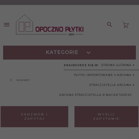
KATEGORIE
ZNAJDUJESZ SIĘ W:
STRONA GŁÓWNA
PŁYTKI IMPORTOWANE
ARCANA
POWRÓT
STRACCIATELLA ARCANA
ARCANA STRACCIATELLA-R NACAR 120X120
ZADZWOŃ I
WYŚLIJ
ZAPYTAJ
ZAPYTANIE