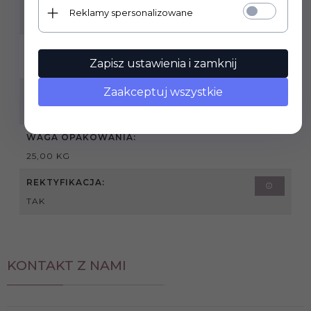
GRUBOŚĆ PŁYTKI:
Reklamy spersonalizowane
10 MM
SPRZEDAŻ PRODUKTU:
Zapisz ustawienia i zamknij
PRODUKT SPRZEDAWANY NA PEŁNE OPAKOWANIA
Zaakceptuj wszystkie
PODANA CENA DOTYCZY:
1M2
WAGA OPAKOWANIA:
25,00 KG
REKTYFIKACJA:
TAK
KONTAKT Z NAMI