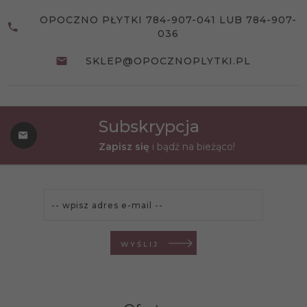
OPOCZNO PŁYTKI 784-907-041 LUB 784-907-
036
SKLEP@OPOCZNOPLYTKI.PL
Subskrypcja
Zapisz się
i bądź na bieżąco!
WYŚLIJ