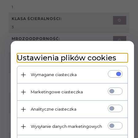
1
KLASA ŚCIERALNOŚCI:
3
MROZOODPORNOŚĆ:
TAK
Ustawienia plików cookies
ILOŚĆ SZTUK W OPAKOWANIU:
5
Wymagane ciasteczka
ILOŚĆ M2 W OPAKOWANIU:
1,20
Marketingowe ciasteczka
RODZAJ POWIERZCHNI:
MATOWA
Analityczne ciasteczka
ZASTOSOWANIE:
Wysyłanie danych marketingowych
WEWNĄTRZ / ZEWNĄTRZ