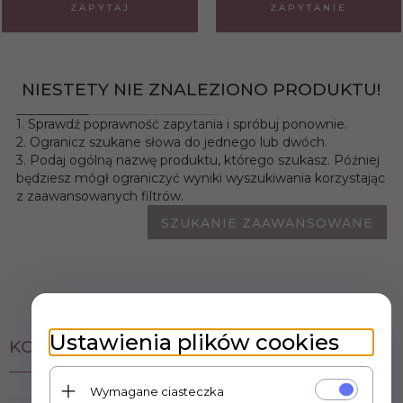
ZAPYTAJ
ZAPYTANIE
NIESTETY NIE ZNALEZIONO PRODUKTU!
1. Sprawdź poprawność zapytania i spróbuj ponownie.
2. Ogranicz szukane słowa do jednego lub dwóch.
3. Podaj ogólną nazwę produktu, którego szukasz. Później
będziesz mógł ograniczyć wyniki wyszukiwania korzystając
z zaawansowanych filtrów.
SZUKANIE ZAAWANSOWANE
Ustawienia plików cookies
KONTAKT Z NAMI
Wymagane ciasteczka