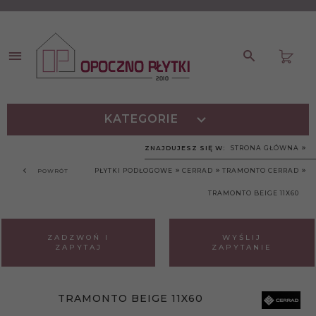
KATEGORIE
ZNAJDUJESZ SIĘ W:
STRONA GŁÓWNA
PŁYTKI PODŁOGOWE
CERRAD
TRAMONTO CERRAD
POWRÓT
TRAMONTO BEIGE 11X60
ZADZWOŃ I
WYŚLIJ
ZAPYTAJ
ZAPYTANIE
TRAMONTO BEIGE 11X60