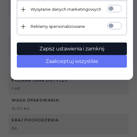
RODZAJ POWIERZCHNI:
MATOWA STRUKTURALNA
Wysyłanie danych marketingowych
ZASTOSOWANIE:
Reklamy spersonalizowane
WEWNĄTRZ , ZEWNĄTRZ
GRUBOŚĆ PŁYTKI:
Zapisz ustawienia i zamknij
8 MM
SPRZEDAŻ PRODUKTU:
Zaakceptuj wszystkie
PRODUKT SPRZEDAWANY NA PEŁNE OPAKOWANIA
PODANA CENA DOTYCZY:
1 M2
WAGA OPAKOWANIA:
15,00 KG
KRAJ POCHODZENIA:
R9