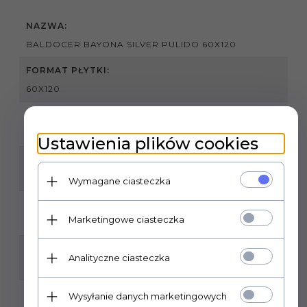
NAZWA:
BALDOCER BAYONA SILVER PULIDO 60X120
FORMAT PŁYTKI:
60X120
GATUNEK:
I
Ustawienia plików cookies
KLASA ŚCIERALNOŚCI:
3
Wymagane ciasteczka
MROZOODPORNOŚĆ:
Marketingowe ciasteczka
TAK
ILOŚĆ SZTUK W OPAKOWANIU:
Analityczne ciasteczka
2
ILOŚĆ M2 W OPAKOWANIU:
Wysyłanie danych marketingowych