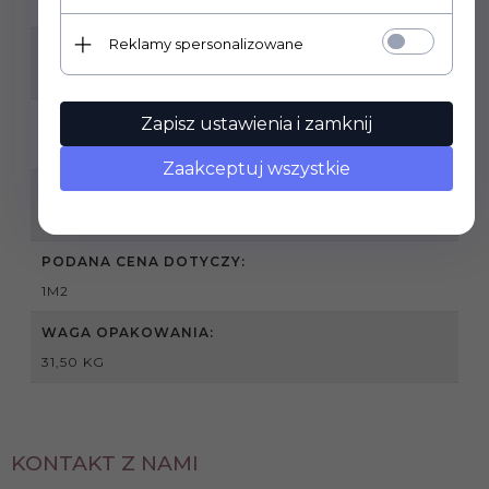
1,44
Reklamy spersonalizowane
RODZAJ POWIERZCHNI:
BŁYSZCZĄCA
ZASTOSOWANIE:
Zapisz ustawienia i zamknij
WEWNĄTRZ / ZEWNĄTRZ
Zaakceptuj wszystkie
SPRZEDAŻ PRODUKTU:
PRODUKT SPRZEDAWANY NA PEŁNE OPAKOWANIA
PODANA CENA DOTYCZY:
1M2
WAGA OPAKOWANIA:
31,50 KG
KONTAKT Z NAMI