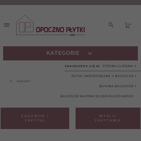
KATEGORIE
ZNAJDUJESZ SIĘ W:
STRONA GŁÓWNA
PŁYTKI IMPORTOWANE
BALDOCER
POWRÓT
BAYONA BALDOCER
BALDOCER BAYONA SILVER PULIDO 60X120
ZADZWOŃ I
WYŚLIJ
ZAPYTAJ
ZAPYTANIE